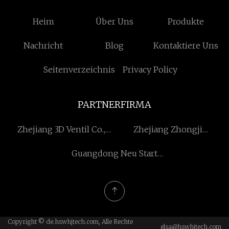
Heim
Über Uns
Produkte
Nachricht
Blog
Kontaktiere Uns
Seitenverzeichnis
Privacy Policy
PARTNERFIRMA
Zhejiang 3D Ventil Co.,
Zhejiang Zhongji
GmbH
Changsheng E - Handel
Guangdong Neu Start
Co., GmbH
Beleuchtung Co., Ltd.
Copyright © de.hswhjtech.com, Alle Rechte
elsa@hswhjtech.com