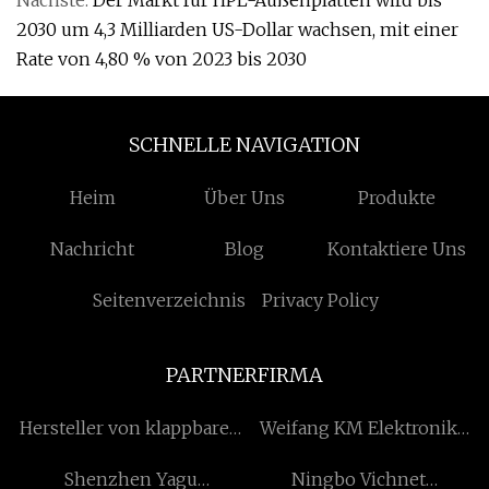
Nächste:
Der Markt für HPL-Außenplatten wird bis
2030 um 4,3 Milliarden US-Dollar wachsen, mit einer
Rate von 4,80 % von 2023 bis 2030
SCHNELLE NAVIGATION
Heim
Über Uns
Produkte
Nachricht
Blog
Kontaktiere Uns
Seitenverzeichnis
Privacy Policy
PARTNERFIRMA
Hersteller von klappbaren
Weifang KM Elektronik
Campingstühlen
Co., Ltd
Shenzhen Yagu
Ningbo Vichnet