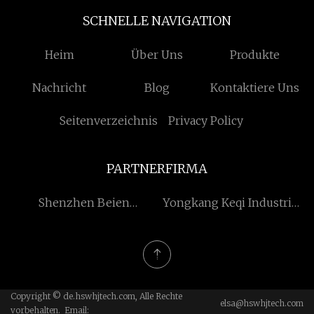
SCHNELLE NAVIGATION
Heim
Über Uns
Produkte
Nachricht
Blog
Kontaktiere Uns
Seitenverzeichnis
Privacy Policy
PARTNERFIRMA
Shenzhen Beien
Yongkang Keqi Industrie
Kommunikation
und Handel Co., Ltd.
Technologie Co., Ltd
Copyright © de.hswhjtech.com, Alle Rechte
elsa@hswhjtech.com
vorbehalten. Email: