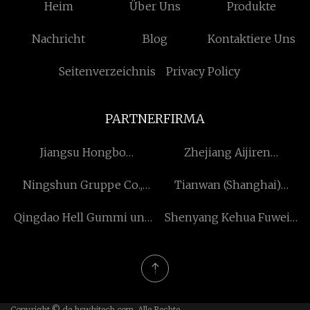
Heim
Über Uns
Produkte
Nachricht
Blog
Kontaktiere Uns
Seitenverzeichnis
Privacy Policy
PARTNERFIRMA
Jiangsu Hongbo
Zhejiang Aijiren
Communication
Technology Inc.
Ningshun Gruppe Co.,
Tianwan (Shanghai)
Technology Co., Ltd
GmbH
Intelligent Ausrüstung Co.,
Qingdao Hell Gummi und
Shenyang Kehua Fuwei
Ltd.
Kunststoff Co., Ltd.
Industriell Ausrüstung
Herstellung Co., Ltd.
Copyright © de.hswhjtech.com, Alle Rechte