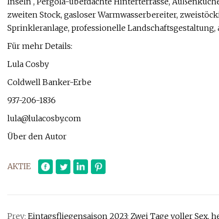
Inseln , Pergola-überdachte Hinterterrasse, Außenküc
zweiten Stock, gasloser Warmwasserbereiter, zweistöck
Sprinkleranlage, professionelle Landschaftsgestaltung
Für mehr Details:
Lula Cosby
Coldwell Banker-Erbe
937-206-1836
lula@lulacosby.com
Über den Autor
AKTIE
Prev:
Eintagsfliegensaison 2023: Zwei Tage voller Sex, hel