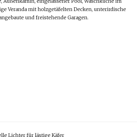
he, Außenkamin, eingelassener Pool, Waschküche im
ige Veranda mit holzgetäfelten Decken, unterirdische
, angebaute und freistehende Garagen.
le Lichter für lästige Käfer