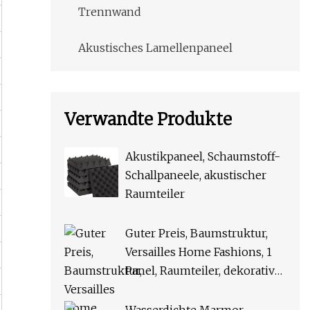
Trennwand
Akustisches Lamellenpaneel
Verwandte Produkte
Akustikpaneel, Schaumstoff-
Schallpaneele, akustischer
Raumteiler
Guter Preis, Baumstruktur,
Versailles Home Fashions, 1
Panel, Raumteiler, dekorative
Bambus-Wandpaneele für
Schränke