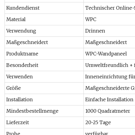
Kundendienst
Technischer Online-
Material
WPC
Verwendung
Drinnen
Maßgeschneidert
Maßgeschneidert
Produktname
WPC-Wandpaneel
Besonderheit
Umweltfreundlich + f
Verwenden
Inneneinrichtung fü
Größe
Maßgeschneiderte G
Installation
Einfache Installation
Mindestbestellmenge
1000 Quadratmeter
Lieferzeit
20-25 Tage
Probe
verfügbar