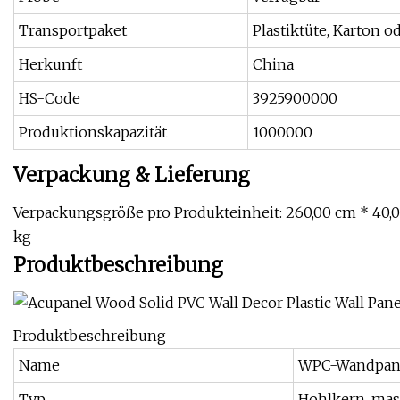
Transportpaket
Plastiktüte, Karton od
Herkunft
China
HS-Code
3925900000
Produktionskapazität
1000000
Verpackung & Lieferung
Verpackungsgröße pro Produkteinheit: 260,00 cm * 40,0
kg
Produktbeschreibung
Produktbeschreibung
Name
WPC-Wandpan
Typ
Hohlkern, mas