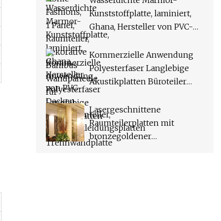
Wasserdichte Marmor-
Kunststoffplatte, laminiert,
Ghana, Hersteller von PVC-
Decken, Innenraumteiler,
Wandverkleidungsplatten
Kommerzielle Anwendung
Polyesterfaser Langlebige
Akustikplatten Büroteiler
Trennwandplatte
Lasergeschnittene
Raumteilerplatten mit
bronzegoldener
Edelstahltrennwand