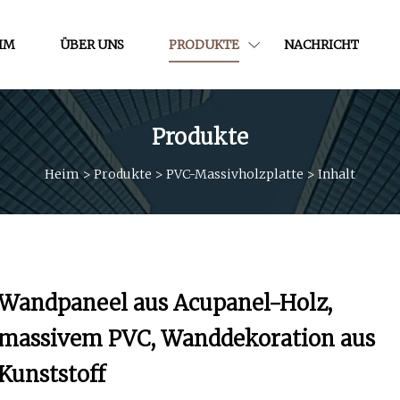
IM
ÜBER UNS
PRODUKTE
NACHRICHT
Produkte
Heim
>
Produkte
>
PVC-Massivholzplatte
>
Inhalt
Wandpaneel aus Acupanel-Holz,
massivem PVC, Wanddekoration aus
Kunststoff