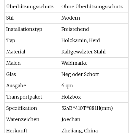
Überhitzungsschutz
Ohne Überhitzungsschutz
Stil
Modern
Installationstyp
Freistehend
Typ
Holzkamin, Herd
Material
Kaltgewalzter Stahl
Malen
Waldmarke
Glas
Neg oder Schott
Ausgabe
6 qm
Transportpaket
Holzbox
Spezifikation
524B*410T*881H(mm)
Warenzeichen
Joechan
Herkunft
Zhejiang, China