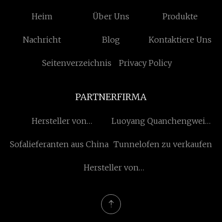
Heim
Über Uns
Produkte
Nachricht
Blog
Kontaktiere Uns
Seitenverzeichnis
Privacy Policy
PARTNERFIRMA
Hersteller von
Luoyang Quanchengweiye
Diamantsägeblättern
Glas Technologie Co.,
Sofalieferanten aus China
Tunnelofen zu verkaufen
GmbH.
Hersteller von
Teleskopladern